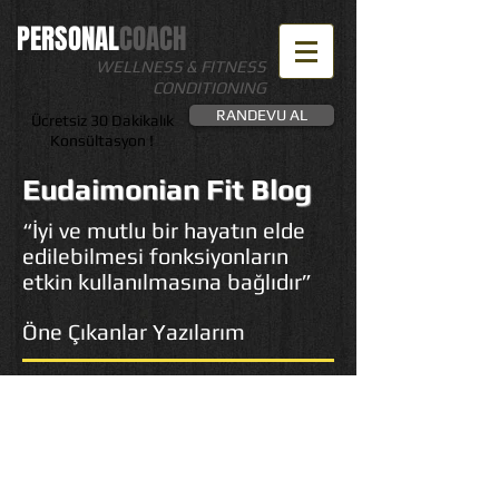
PERSONAL
​COACH
WELLNESS & FITNESS
CONDITIONING
RANDEVU AL
Ücretsiz 30 Dakikalık
Konsültasyon !
Eudaimonian Fit Blog
“İyi ve mutlu bir hayatın elde
edilebilmesi fonksiyonların
etkin kullanılmasına bağlıdır”
Öne Çıkanlar Yazılarım